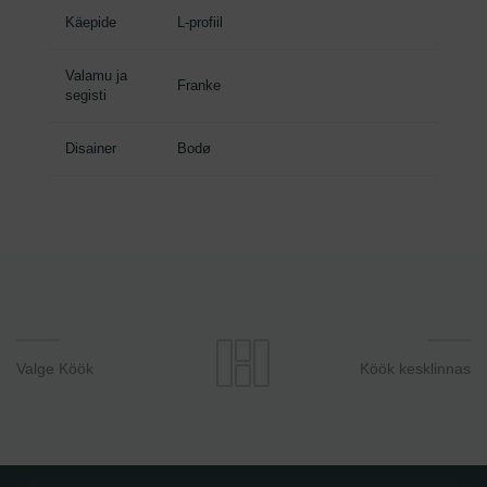
Käepide
L-profiil
Valamu ja
Franke
segisti
Disainer
Bodø
Valge Köök
Köök kesklinnas