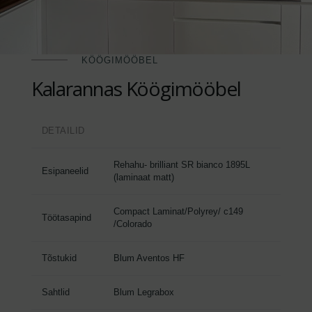
KÖÖGIMÖÖBEL
Kalarannas Köögimööbel
DETAILID
Rehahu- brilliant SR bianco 1895L
Esipaneelid
(laminaat matt)
Compact Laminat/Polyrey/ c149
Töötasapind
/Colorado
Tõstukid
Blum Aventos HF
Sahtlid
Blum Legrabox