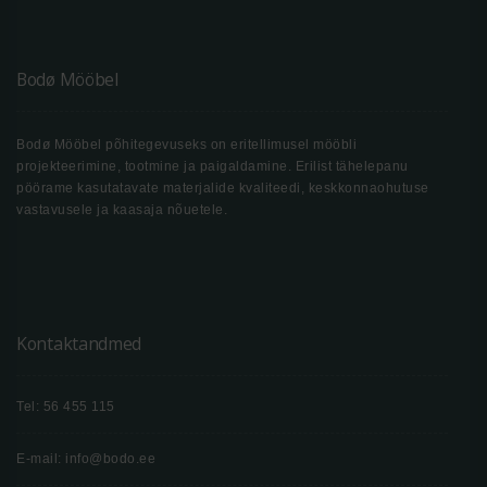
Bodø Mööbel
Bodø Mööbel põhitegevuseks on eritellimusel mööbli
projekteerimine, tootmine ja paigaldamine. Erilist tähelepanu
pöörame kasutatavate materjalide kvaliteedi, keskkonnaohutuse
vastavusele ja kaasaja nõuetele.
Kontaktandmed
Tel: 56 455 115
E-mail: info@bodo.ee