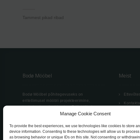
Tammest pikad ribad
Bodø Mööbel
Meist
Bodø Mööbel põhitegevuseks on
Ettevõte
eritellimusel mööbli projekteerimine,
Kontakt
tootmine ja paigaldamine. Erilist tähelepanu
Müügiti
pöörame kasutatavate materjalide
Manage Cookie Consent
kvaliteedi, keskkonnaohutuse vastavusele ja
Cookie P
kaasaja nõuetele.
To provide the best experiences, we use technologies like cookies to store a
device information. Consenting to these technologies will allow us to process
as browsing behavior or unique IDs on this site. Not consenting or withdrawi