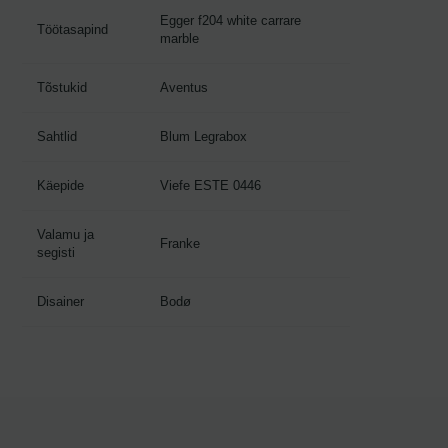
Egger f204 white carrare
Töötasapind
marble
Tõstukid
Aventus
Sahtlid
Blum Legrabox
Käepide
Viefe ESTE 0446
Valamu ja
Franke
segisti
Disainer
Bodø