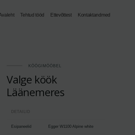
Avaleht
Tehtud tööd
Ettevõttest
Kontaktandmed
KÖÖGIMÖÖBEL
Valge köök
Läänemeres
DETAILID
Esipaneelid
Egger W1100 Alpine white