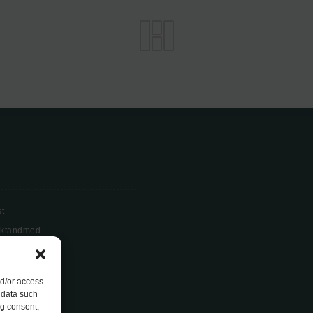
st
aktandmed
ngimused
olicy (EU)
nd/or access
 data such
ng consent,